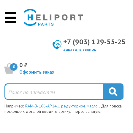
+7 (903) 129-55-25
Заказать звонок
0 ₽
0
Оформить заказ
Например:
RAM-B-166-AP14U, редукторное масло
. Для поиска
нескольких деталей вводите артикул через запятую.