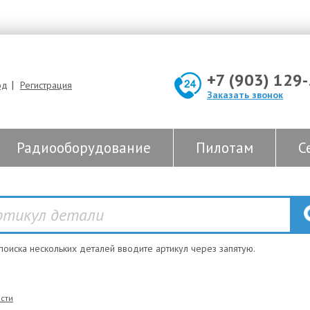
+7 (903) 129
|
од
Регистрация
Заказать звонок
Радиооборудование
Пилотам
С
 поиска нескольких деталей вводите артикул через запятую.
сти