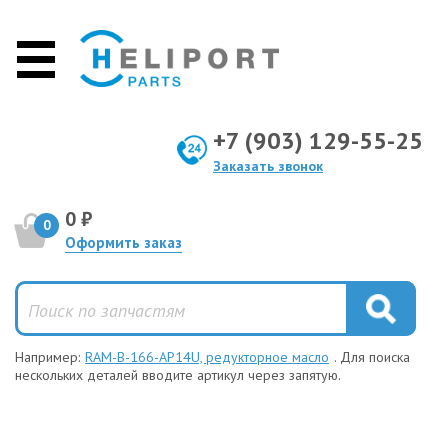
+7 (903) 129-55-25
Заказать звонок
0 ₽
0
Оформить заказ
Например:
RAM-B-166-AP14U, редукторное масло
. Для поиска
нескольких деталей вводите артикул через запятую.