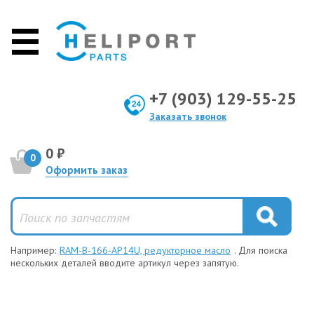
+7 (903) 129-55-25
Заказать звонок
0 ₽
0
Оформить заказ
Например:
RAM-B-166-AP14U, редукторное масло
. Для поиска
нескольких деталей вводите артикул через запятую.