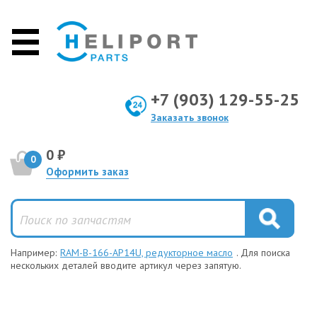
+7 (903) 129-55-25
Заказать звонок
0 ₽
0
Оформить заказ
Например:
RAM-B-166-AP14U, редукторное масло
. Для поиска
нескольких деталей вводите артикул через запятую.