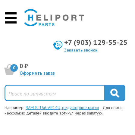
+7 (903) 129-55-25
Заказать звонок
0 ₽
0
Оформить заказ
Например:
RAM-B-166-AP14U, редукторное масло
. Для поиска
нескольких деталей вводите артикул через запятую.