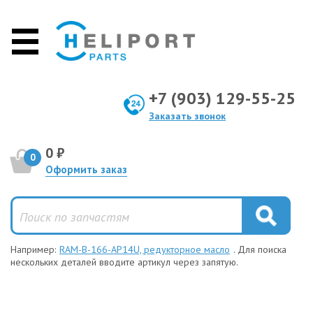
+7 (903) 129-55-25
Заказать звонок
0 ₽
0
Оформить заказ
Например:
RAM-B-166-AP14U, редукторное масло
. Для поиска
нескольких деталей вводите артикул через запятую.