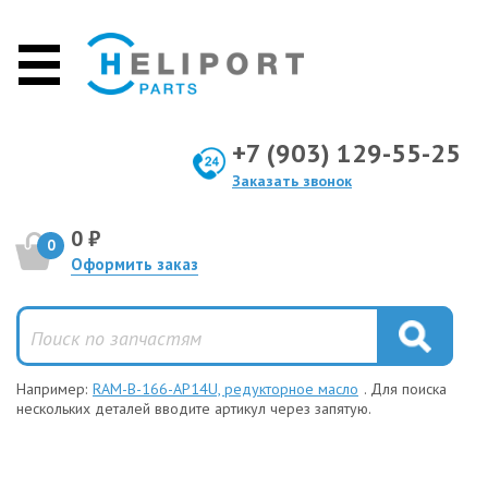
+7 (903) 129-55-25
Заказать звонок
0 ₽
0
Оформить заказ
Например:
RAM-B-166-AP14U, редукторное масло
. Для поиска
нескольких деталей вводите артикул через запятую.