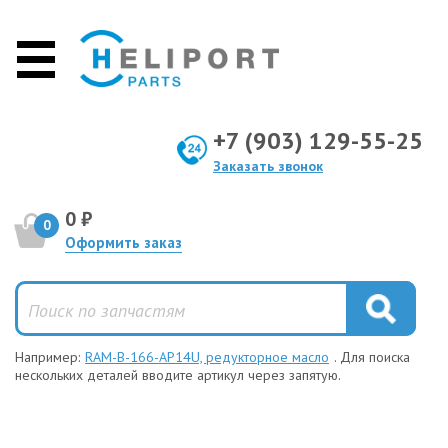
+7 (903) 129-55-25
Заказать звонок
0 ₽
0
Оформить заказ
Например:
RAM-B-166-AP14U, редукторное масло
. Для поиска
нескольких деталей вводите артикул через запятую.