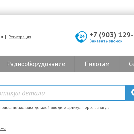
+7 (903) 129
|
од
Регистрация
Заказать звонок
Радиооборудование
Пилотам
С
 поиска нескольких деталей вводите артикул через запятую.
сти