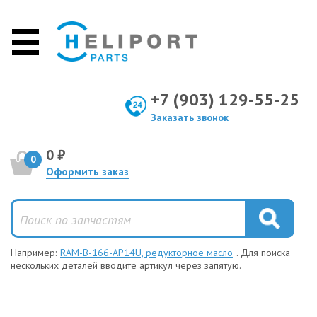
+7 (903) 129-55-25
Заказать звонок
0 ₽
0
Оформить заказ
Например:
RAM-B-166-AP14U, редукторное масло
. Для поиска
нескольких деталей вводите артикул через запятую.