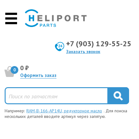
+7 (903) 129-55-25
Заказать звонок
0 ₽
0
Оформить заказ
Например:
RAM-B-166-AP14U, редукторное масло
. Для поиска
нескольких деталей вводите артикул через запятую.