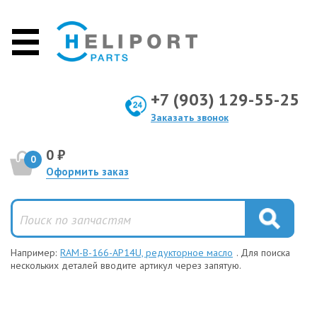
+7 (903) 129-55-25
Заказать звонок
0 ₽
0
Оформить заказ
Например:
RAM-B-166-AP14U, редукторное масло
. Для поиска
нескольких деталей вводите артикул через запятую.