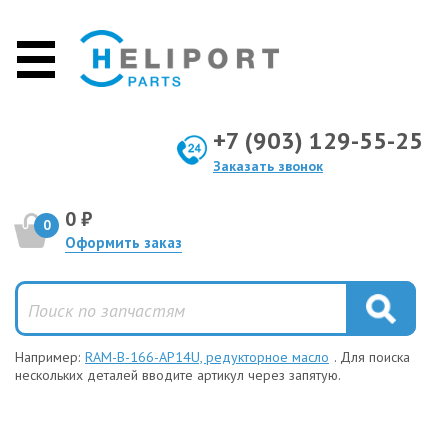
+7 (903) 129-55-25
Заказать звонок
0 ₽
0
Оформить заказ
Например:
RAM-B-166-AP14U, редукторное масло
. Для поиска
нескольких деталей вводите артикул через запятую.