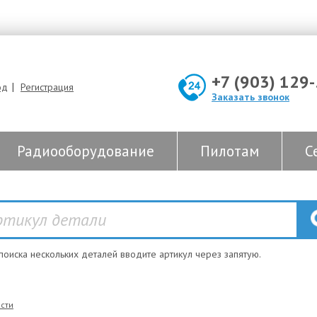
+7 (903) 129
|
од
Регистрация
Заказать звонок
Радиооборудование
Пилотам
С
 поиска нескольких деталей вводите артикул через запятую.
сти