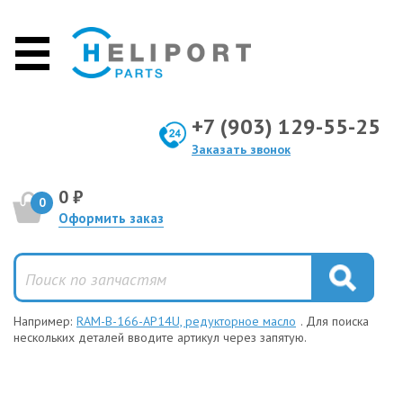
+7 (903) 129-55-25
Заказать звонок
0 ₽
0
Оформить заказ
Например:
RAM-B-166-AP14U, редукторное масло
. Для поиска
нескольких деталей вводите артикул через запятую.