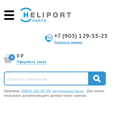
+7 (903) 129-55-25
Заказать звонок
0 ₽
0
Оформить заказ
Например:
RAM-B-166-AP14U, редукторное масло
. Для поиска
нескольких деталей вводите артикул через запятую.