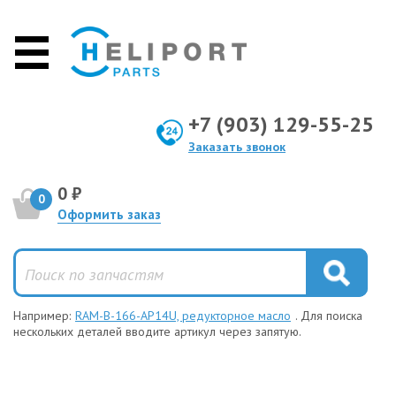
+7 (903) 129-55-25
Заказать звонок
0 ₽
0
Оформить заказ
Например:
RAM-B-166-AP14U, редукторное масло
. Для поиска
нескольких деталей вводите артикул через запятую.