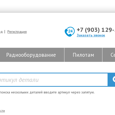
+7 (903) 129
|
од
Регистрация
Заказать звонок
Радиооборудование
Пилотам
С
 поиска нескольких деталей вводите артикул через запятую.
сти