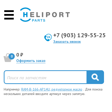
+7 (903) 129-55-25
Заказать звонок
0 ₽
0
Оформить заказ
Например:
RAM-B-166-AP14U, редукторное масло
. Для поиска
нескольких деталей вводите артикул через запятую.