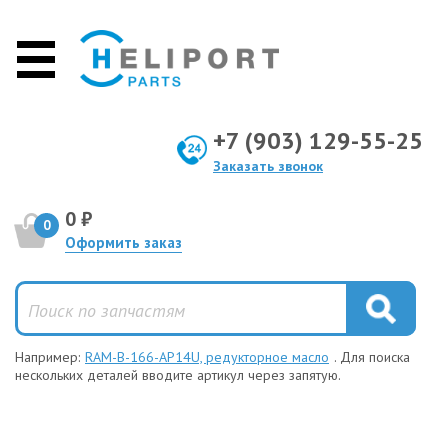
+7 (903) 129-55-25
Заказать звонок
0 ₽
0
Оформить заказ
Например:
RAM-B-166-AP14U, редукторное масло
. Для поиска
нескольких деталей вводите артикул через запятую.