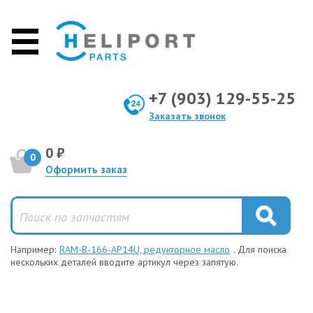
+7 (903) 129-55-25
Заказать звонок
0 ₽
0
Оформить заказ
Например:
RAM-B-166-AP14U, редукторное масло
. Для поиска
нескольких деталей вводите артикул через запятую.