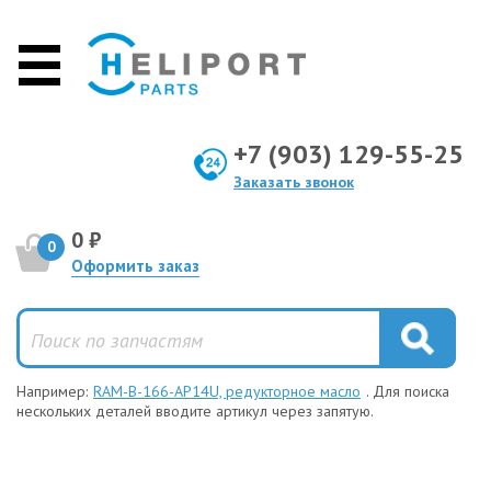
+7 (903) 129-55-25
Заказать звонок
0 ₽
0
Оформить заказ
Например:
RAM-B-166-AP14U, редукторное масло
. Для поиска
нескольких деталей вводите артикул через запятую.