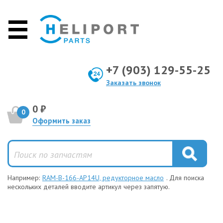
+7 (903) 129-55-25
Заказать звонок
0 ₽
0
Оформить заказ
Например:
RAM-B-166-AP14U, редукторное масло
. Для поиска
нескольких деталей вводите артикул через запятую.