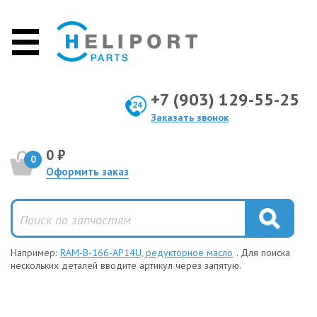
+7 (903) 129-55-25
Заказать звонок
0 ₽
0
Оформить заказ
Например:
RAM-B-166-AP14U, редукторное масло
. Для поиска
нескольких деталей вводите артикул через запятую.