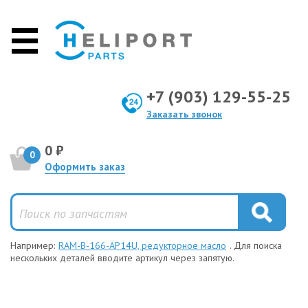
+7 (903) 129-55-25
Заказать звонок
0 ₽
0
Оформить заказ
Например:
RAM-B-166-AP14U, редукторное масло
. Для поиска
нескольких деталей вводите артикул через запятую.