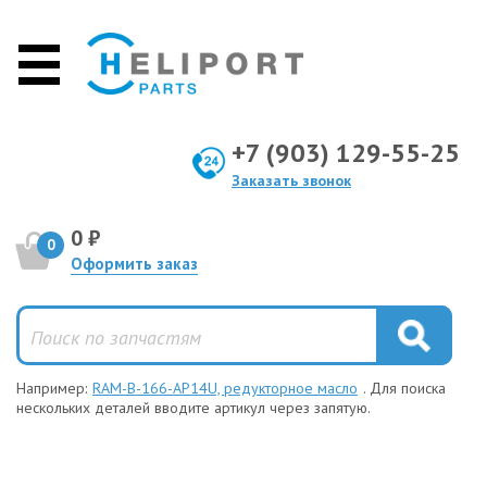
+7 (903) 129-55-25
Заказать звонок
0 ₽
0
Оформить заказ
Например:
RAM-B-166-AP14U, редукторное масло
. Для поиска
нескольких деталей вводите артикул через запятую.