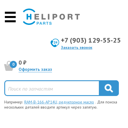
+7 (903) 129-55-25
Заказать звонок
0 ₽
0
Оформить заказ
Например:
RAM-B-166-AP14U, редукторное масло
. Для поиска
нескольких деталей вводите артикул через запятую.