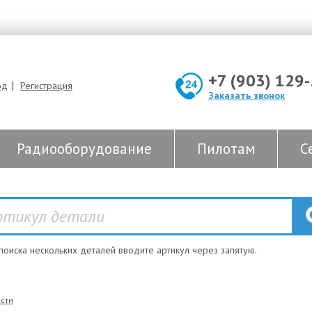
+7 (903) 129
|
од
Регистрация
Заказать звонок
Радиооборудование
Пилотам
С
 поиска нескольких деталей вводите артикул через запятую.
сти