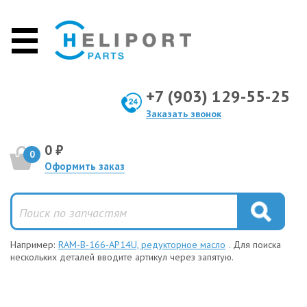
+7 (903) 129-55-25
Заказать звонок
0 ₽
0
Оформить заказ
Например:
RAM-B-166-AP14U, редукторное масло
. Для поиска
нескольких деталей вводите артикул через запятую.