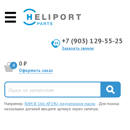
+7 (903) 129-55-25
Заказать звонок
0 ₽
0
Оформить заказ
Например:
RAM-B-166-AP14U, редукторное масло
. Для поиска
нескольких деталей вводите артикул через запятую.