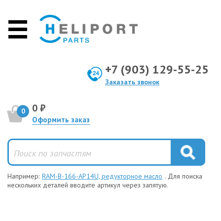
+7 (903) 129-55-25
Заказать звонок
0 ₽
0
Оформить заказ
Например:
RAM-B-166-AP14U, редукторное масло
. Для поиска
нескольких деталей вводите артикул через запятую.