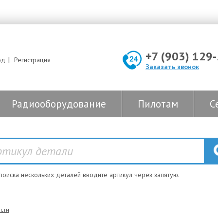
+7 (903) 129
|
од
Регистрация
Заказать звонок
Радиооборудование
Пилотам
С
 поиска нескольких деталей вводите артикул через запятую.
сти