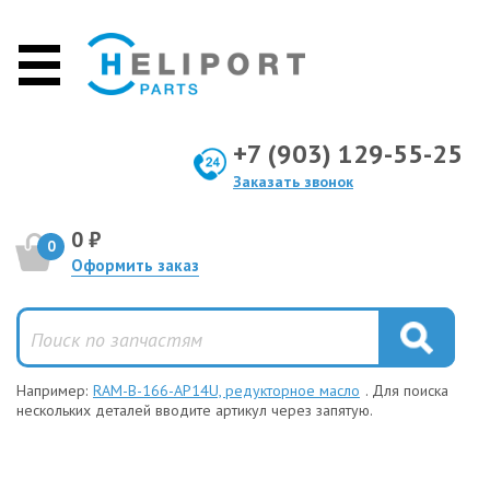
+7 (903) 129-55-25
Заказать звонок
0 ₽
0
Оформить заказ
Например:
RAM-B-166-AP14U, редукторное масло
. Для поиска
нескольких деталей вводите артикул через запятую.