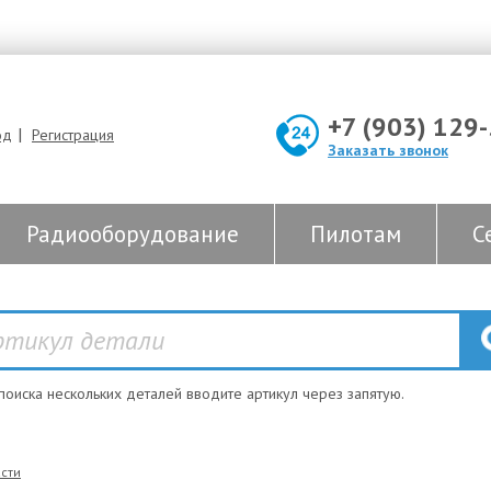
+7 (903) 129
|
од
Регистрация
Заказать звонок
Радиооборудование
Пилотам
С
 поиска нескольких деталей вводите артикул через запятую.
сти