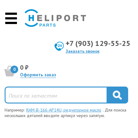
+7 (903) 129-55-25
Заказать звонок
0 ₽
0
Оформить заказ
Например:
RAM-B-166-AP14U, редукторное масло
. Для поиска
нескольких деталей вводите артикул через запятую.