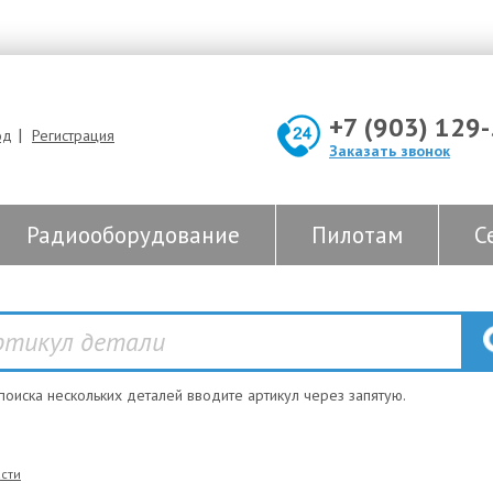
+7 (903) 129
|
од
Регистрация
Заказать звонок
Радиооборудование
Пилотам
С
 поиска нескольких деталей вводите артикул через запятую.
сти