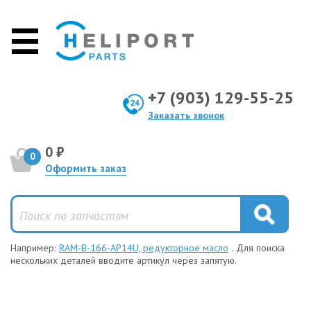
+7 (903) 129-55-25
Заказать звонок
0 ₽
0
Оформить заказ
Например:
RAM-B-166-AP14U, редукторное масло
. Для поиска
нескольких деталей вводите артикул через запятую.