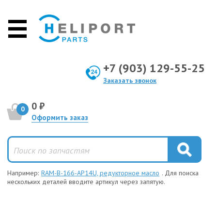
+7 (903) 129-55-25
Заказать звонок
0 ₽
0
Оформить заказ
Например:
RAM-B-166-AP14U, редукторное масло
. Для поиска
нескольких деталей вводите артикул через запятую.