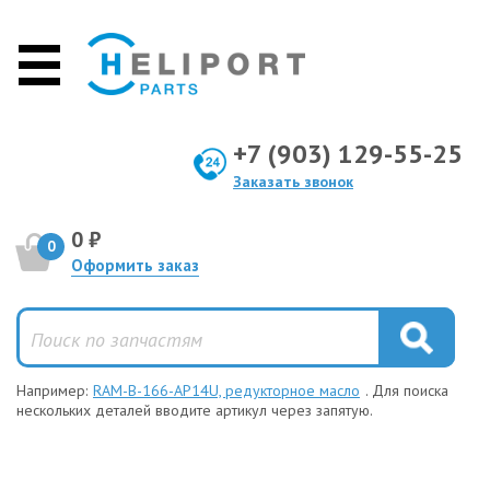
+7 (903) 129-55-25
Заказать звонок
0 ₽
0
Оформить заказ
Например:
RAM-B-166-AP14U, редукторное масло
. Для поиска
нескольких деталей вводите артикул через запятую.