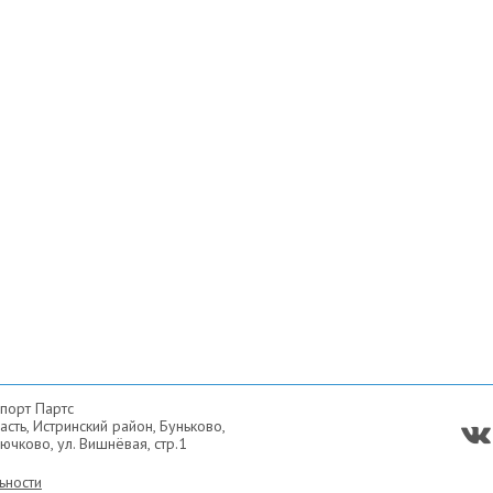
порт Партс
сть, Истринский район, Буньково,
ючково, ул. Вишнёвая, стр.1
ьности