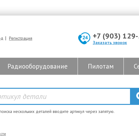
+7 (903) 129
|
од
Регистрация
Заказать звонок
Радиооборудование
Пилотам
С
 поиска нескольких деталей вводите артикул через запятую.
сти