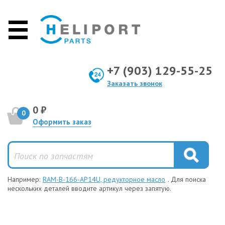
+7 (903) 129-55-25
Заказать звонок
0 ₽
0
Оформить заказ
Например:
RAM-B-166-AP14U, редукторное масло
. Для поиска
нескольких деталей вводите артикул через запятую.