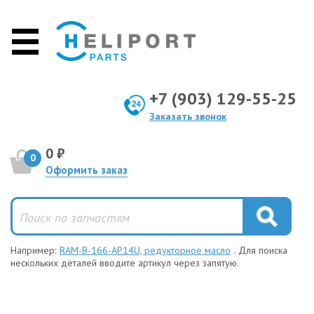
+7 (903) 129-55-25
Заказать звонок
0 ₽
0
Оформить заказ
Например:
RAM-B-166-AP14U, редукторное масло
. Для поиска
нескольких деталей вводите артикул через запятую.