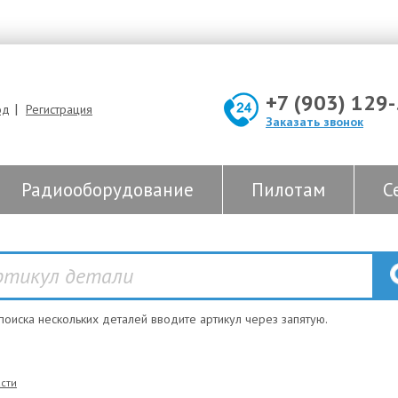
+7 (903) 129
|
од
Регистрация
Заказать звонок
Радиооборудование
Пилотам
С
 поиска нескольких деталей вводите артикул через запятую.
сти