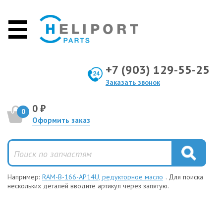
+7 (903) 129-55-25
Заказать звонок
0 ₽
0
Оформить заказ
Например:
RAM-B-166-AP14U, редукторное масло
. Для поиска
нескольких деталей вводите артикул через запятую.