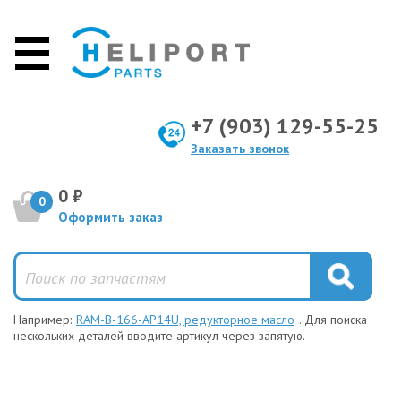
+7 (903) 129-55-25
Заказать звонок
0 ₽
0
Оформить заказ
Например:
RAM-B-166-AP14U, редукторное масло
. Для поиска
нескольких деталей вводите артикул через запятую.