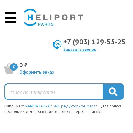
+7 (903) 129-55-25
Заказать звонок
0 ₽
0
Оформить заказ
Например:
RAM-B-166-AP14U, редукторное масло
. Для поиска
нескольких деталей вводите артикул через запятую.