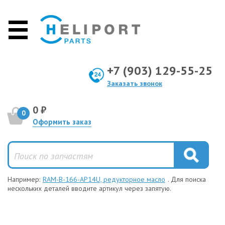
+7 (903) 129-55-25
Заказать звонок
0 ₽
0
Оформить заказ
Например:
RAM-B-166-AP14U, редукторное масло
. Для поиска
нескольких деталей вводите артикул через запятую.