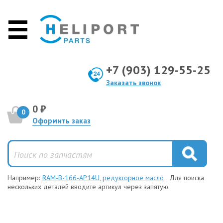
+7 (903) 129-55-25
Заказать звонок
0 ₽
0
Оформить заказ
Например:
RAM-B-166-AP14U, редукторное масло
. Для поиска
нескольких деталей вводите артикул через запятую.