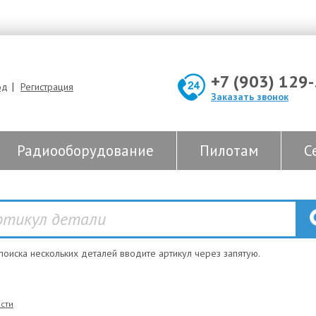
+7 (903) 129
|
од
Регистрация
Заказать звонок
Радиооборудование
Пилотам
С
 поиска нескольких деталей вводите артикул через запятую.
сти